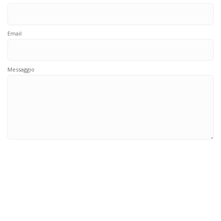
Email
Messaggio
Ho letto e accettato l'
informativa sulla privacy (d.lgs. 196/2003) e le
condizioni d’uso del sito